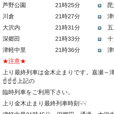
芦野公園 21時25分
毘
川倉 21時27分
津
大沢内 21時31分
五
深郷田 21時33分
十
津軽中里 21時36分
津軽
★注意★
上り最終列車は金木止まりです。嘉瀬～
☝☝☝上記の
臨時列車をご利用下さい。
上り金木止まり最終列車時刻☟☟