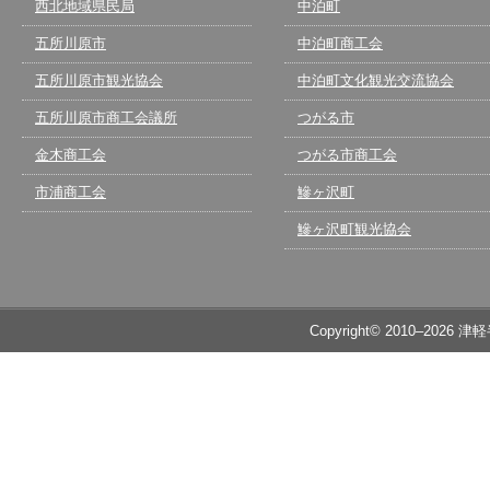
西北地域県民局
中泊町
五所川原市
中泊町商工会
五所川原市観光協会
中泊町文化観光交流協会
五所川原市商工会議所
つがる市
金木商工会
つがる市商工会
市浦商工会
鰺ヶ沢町
鰺ヶ沢町観光協会
Copyright© 2010–2026 