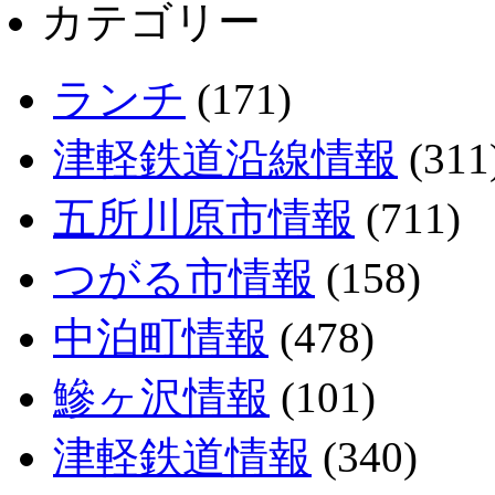
カテゴリー
ランチ
(171)
津軽鉄道沿線情報
(311
五所川原市情報
(711)
つがる市情報
(158)
中泊町情報
(478)
鰺ヶ沢情報
(101)
津軽鉄道情報
(340)