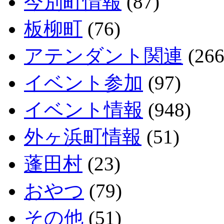
今別町情報
(87)
板柳町
(76)
アテンダント関連
(266
イベント参加
(97)
イベント情報
(948)
外ヶ浜町情報
(51)
蓬田村
(23)
おやつ
(79)
その他
(51)