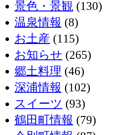
景色・景観
(130)
温泉情報
(8)
お土産
(115)
お知らせ
(265)
郷土料理
(46)
深浦情報
(102)
スイーツ
(93)
鶴田町情報
(79)