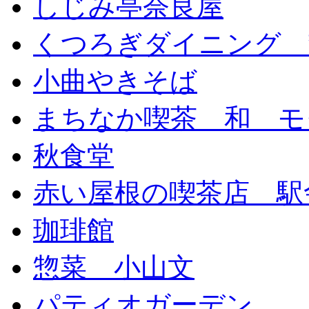
しじみ亭奈良屋
くつろぎダイニング 
小曲やきそば
まちなか喫茶 和 モ
秋食堂
赤い屋根の喫茶店 駅
珈琲館
惣菜 小山文
パティオガーデン