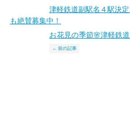
津軽鉄道副駅名４駅決定
も絶賛募集中！
お花見の季節🌸津軽鉄道
← 前の記事