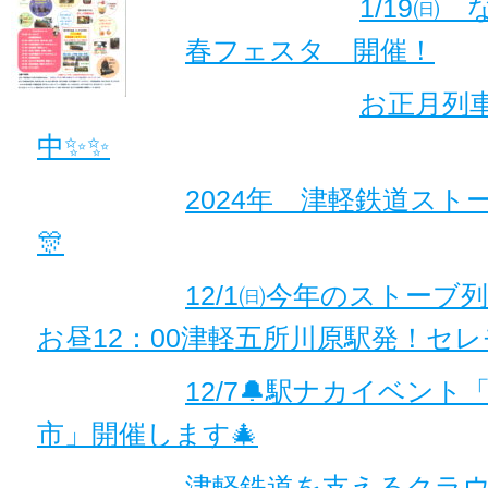
1/19㈰
春フェスタ 開催！
お正月列車
中✨✨
2024年 津軽鉄道スト
🎊
12/1㈰今年のストーブ
お昼12：00津軽五所川原駅発！セレ
12/7🔔駅ナカイベント
市」開催します🎄
津軽鉄道を支えるクラ