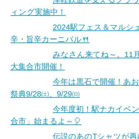
ィング実施中！
2024駅フェス＆マルシェV
辛・旨辛カーニバル🍴
みなさん来てね～。11月
大集合市開催！
今年は黒石で開催！あお
祭典9/28㈯、9/29㈰
今年度初！駅ナカイベ
合市」始まるよ～🎈
伝説のあのTシャツが再