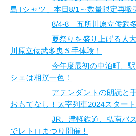
島Tシャツ」本日8/1～数量限定再販
8/4-8 五所川原立佞武
夏祭りを盛り上げる人大
川原立佞武多曳き手体験！
今年度最初の中泊町、
シェは相撲一色！
アテンダントの朗読と
おもてなし！太宰列車2024スター
JR、津軽鉄道、弘南バ
でレトロまつり開催！