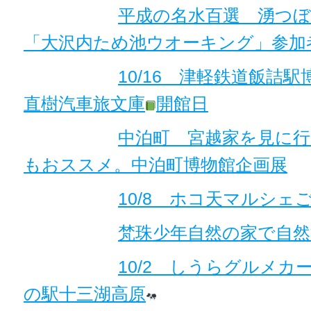
平成の名水百選 湧つ
「大沢内ため池ウオーキング」参加
10/16 津軽鉄道飯詰駅
直樹汽車旅文庫
開館日
中泊町 宮越家を見に
もおススメ。中泊町博物館企画展
10/8 ホコ天マルシェ
梵珠少年自然の家で自然
10/2 しうらグルメカー
の駅十三湖高原