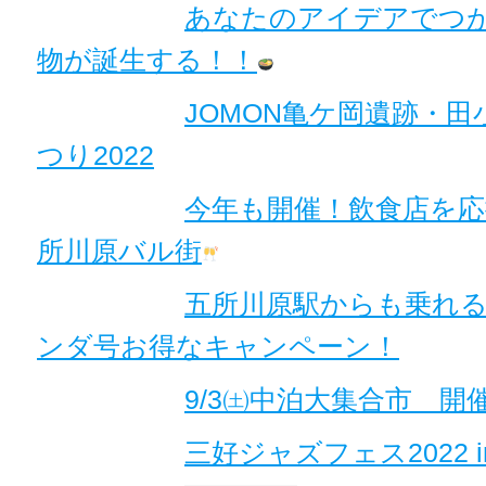
あなたのアイデアでつ
物が誕生する！！
JOMON亀ケ岡遺跡・田
つり2022
今年も開催！飲食店を
所川原バル街
五所川原駅からも乗れ
ンダ号お得なキャンペーン！
9/3㈯中泊大集合市 開
三好ジャズフェス2022 