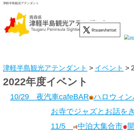
津軽半島観光アテンダント
津軽半島観光アテンダント
>
イベント
>
2022年度イベント
10/29 夜汽車cafeBAR
ハロウィン
お寺でジャズとお話を
11/5
中泊大集合市