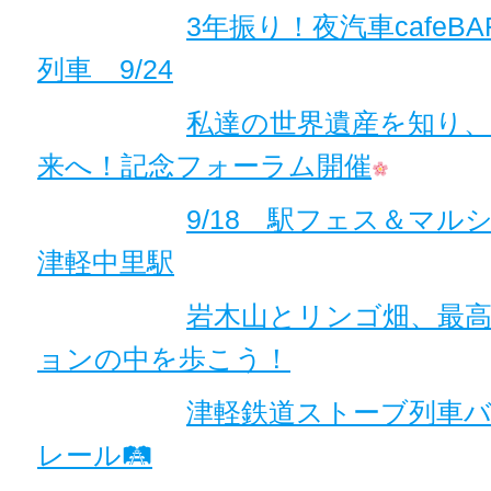
3年振り！夜汽車cafeBA
列車 9/24
私達の世界遺産を知り
来へ！記念フォーラム開催
9/18 駅フェス＆マルシェ
津軽中里駅
岩木山とリンゴ畑、最
ョンの中を歩こう！
津軽鉄道ストーブ列車
レール🛤