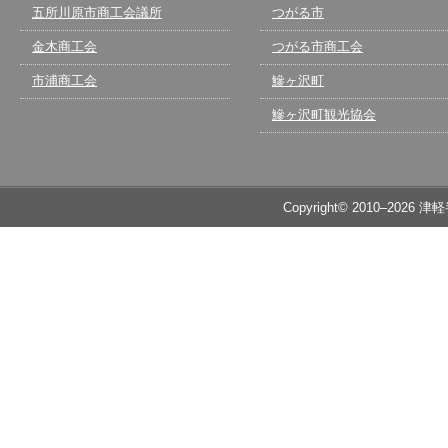
五所川原市商工会議所
つがる市
金木商工会
つがる市商工会
市浦商工会
鰺ヶ沢町
鰺ヶ沢町観光協会
Copyright© 2010–2026 