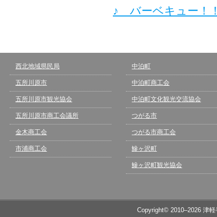
♪ バーベキュー！
西北地域県民局
中泊町
五所川原市
中泊町商工会
五所川原市観光協会
中泊町文化観光交流協会
五所川原市商工会議所
つがる市
金木商工会
つがる市商工会
市浦商工会
鰺ヶ沢町
鰺ヶ沢町観光協会
Copyright© 2010–2026 