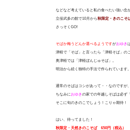
などなど考えていると私の食べたい強い念
立佞武多の館で10月から
秋限定・きのこそ
さっそくGO!
そばか梅うどんか選べるようです
が
おゆき
津軽で「そば」と言ったら「津軽そば」の
奥津軽では「津軽ぼんじゅそば」。
明治から続く独特の手法で作られています
通常のそばはコシがあって・・なのですが
ちなみに
おゆき
の家での年越しそばは必ず
そこに旬のきのこでしょう！こりゃ期待！
はい、待ってました！
秋限定・天然きのこそば 650円（税込）