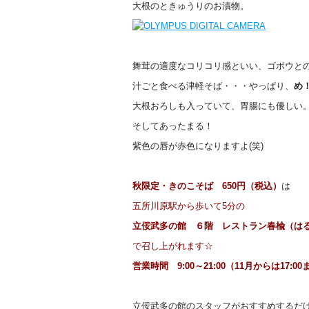
大根のときゅうりのお漬物。
舞茸の適度なコリコリ感といい、ゴボウと
汁ごと食べる津軽そば・・・やっぱり、
め
大根おろしも入っていて、胃腸にも優しい
そしてあったまる！
紫色の唇が赤色になりますよ(笑)
秋限定・きのこそば 650円（税込）
は
五所川原駅から歩いて5分の
立佞武多の館 ６階 レストラン春楡（は
で召し上がれます☆
営業時間 9:00～21:00（11月からは17:0
立佞武多の館のスタッフがおすすめするだ