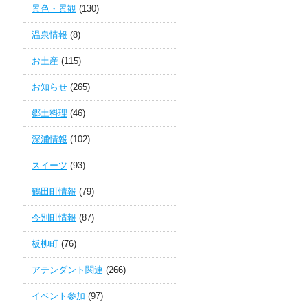
景色・景観
(130)
温泉情報
(8)
お土産
(115)
お知らせ
(265)
郷土料理
(46)
深浦情報
(102)
スイーツ
(93)
鶴田町情報
(79)
今別町情報
(87)
板柳町
(76)
アテンダント関連
(266)
イベント参加
(97)