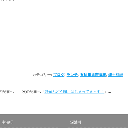
カテゴリー:
ブログ
,
ランチ
,
五所川原市情報
,
郷土料理
の記事へ 次の記事へ「
観光ぶどう園、はじまってま～す！
」→
中泊町
深浦町