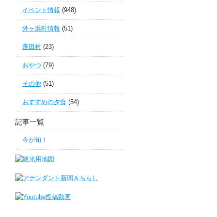
イベント情報
(948)
外ヶ浜町情報
(51)
蓬田村
(23)
おやつ
(79)
その他
(51)
おすすめの夕食
(54)
記事一覧
今が旬！