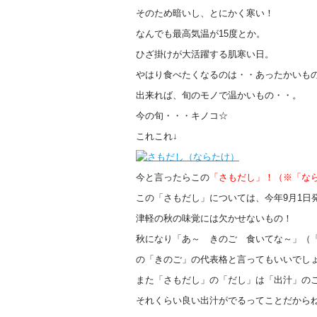
そのため暗いし、とにかく寒い！
なんでも最高気温が15度とか。
ひざ掛けが大活躍する肌寒い日。
やはり食べたくなるのは・・あったかいも
出来れば、旬のモノで温かいもの・・。
今の旬・・・キノコ☆
これこれ↓
今と言ったらこの
「さもだし」！（※「な
この「さもだし」については、今年9月1日
津軽の秋の味覚には欠かせないもの！
秋になり「あ～ きのご 食いてな～」（
の「きのご」の代表格と言ってもいいでし
また「さもだし」の「だし」は「出汁」の
それくらい良い出汁がでるってことだから