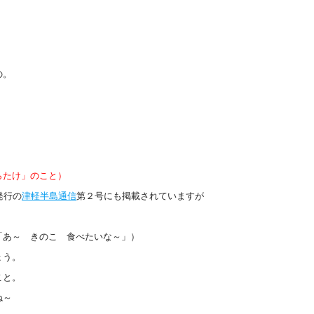
の。
らたけ」のこと）
発行の
津軽半島通信
第２号にも掲載されていますが
「あ～ きのこ 食べたいな～」）
ょう。
こと。
ね～