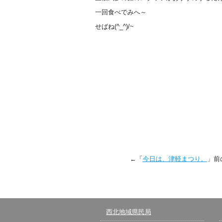
一回食べでみへ～
せばね(^_^)/~
←「
今日は、津軽まつり。
」前
西北地域県民局