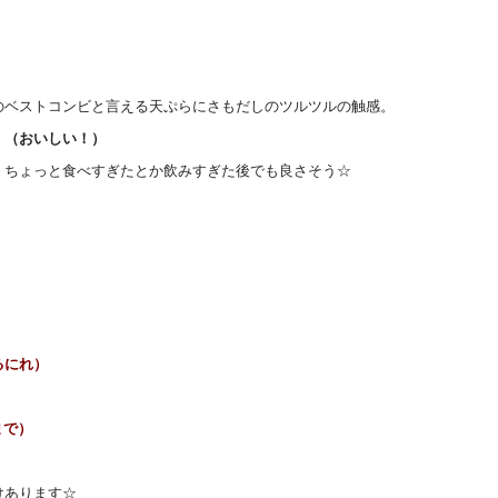
のベストコンビと言える天ぷらにさもだしのツルツルの触感。
！（おいしい！）
。ちょっと食べすぎたとか飲みすぎた後でも良さそう☆
るにれ）
0まで）
けあります☆