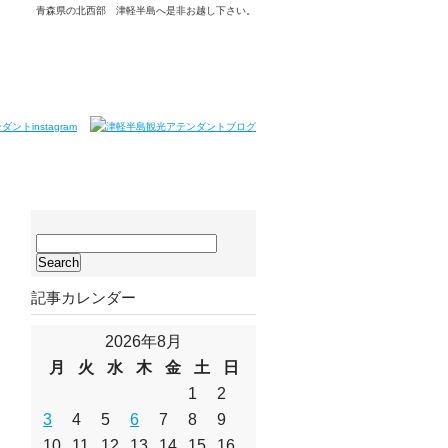
青森県の北西部 津軽半島へ是非お越し下さい。
サ
イ
ト
記事カレンダー
内
検
索:
2026年8月
月
火
水
木
金
土
日
1
2
3
4
5
6
7
8
9
10
11
12
13
14
15
16