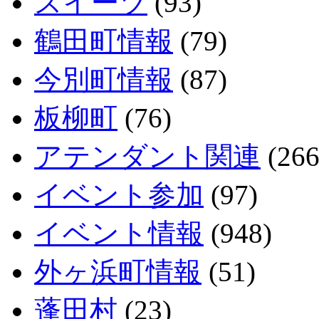
スイーツ
(93)
鶴田町情報
(79)
今別町情報
(87)
板柳町
(76)
アテンダント関連
(266
イベント参加
(97)
イベント情報
(948)
外ヶ浜町情報
(51)
蓬田村
(23)