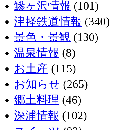
鰺ヶ沢情報
(101)
津軽鉄道情報
(340)
景色・景観
(130)
温泉情報
(8)
お土産
(115)
お知らせ
(265)
郷土料理
(46)
深浦情報
(102)