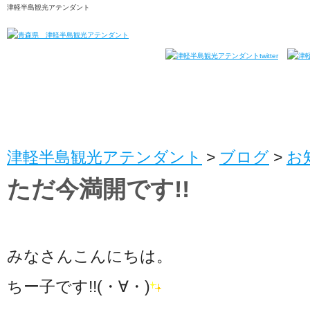
津軽半島観光アテンダント
津軽半島観光アテンダント
>
ブログ
>
お
ただ今満開です!!
みなさんこんにちは。
ちー子です!!(・∀・)