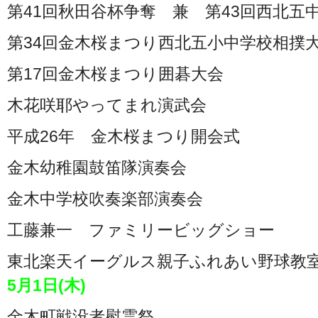
第41回秋田谷杯争奪 兼 第43回西北五
第34回金木桜まつり西北五小中学校相撲
第17回金木桜まつり囲碁大会
木花咲耶やってまれ演武会
平成26年 金木桜まつり開会式
金木幼稚園鼓笛隊演奏会
金木中学校吹奏楽部演奏会
工藤兼一 ファミリービッグショー
東北楽天イーグルス親子ふれあい野球教
5月1日(木)
金木町戦没者慰霊祭