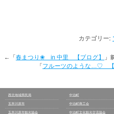
カテゴリー:
←「
春まつり❀ in 中里 【ブログ】
」
「
フルーツのような…♡ 
西北地域県民局
中泊町
五所川原市
中泊町商工会
五所川原市観光協会
中泊町文化観光交流協会