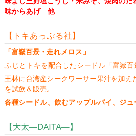
味よし三好塩こうじ・米みそ、焼肉のたれ
味からあげ 他
【トキあっぷる社】
「富嶽百景・走れメロス」
ふじとトキを配合したシードル「富嶽百
王林に台湾産シークワーサー果汁を加え
を試飲＆販売。
各種シードル、飲むアップルパイ、ジュ
【大太—DAITA—】