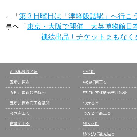
←「
第３日曜日は「津軽飯詰駅」へ行こ
事へ「
東京・大阪で開催 大英博物館日
襖絵出品！チケットまもなく
西北地域県民局
中泊町
五所川原市
中泊町商工会
五所川原市観光協会
中泊町文化観光交流協会
五所川原市商工会議所
つがる市
金木商工会
つがる市商工会
市浦商工会
鰺ヶ沢町
鰺ヶ沢町観光協会