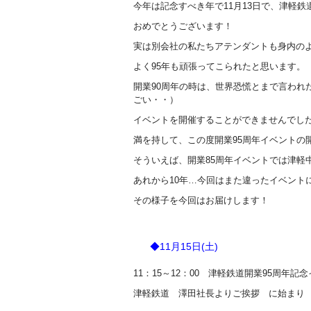
今年は記念すべき年で11月13日で、津軽鉄
おめでとうございます！
実は別会社の私たちアテンダントも身内のよ
よく95年も頑張ってこられたと思います。
開業90周年の時は、世界恐慌とまで言われ
ごい・・）
イベントを開催することができませんでし
満を持して、この度開業95周年イベントの
そういえば、開業85周年イベントでは津軽
あれから10年…今回はまた違ったイベント
その様子を今回はお届けします！
◆11月15日(土)
11：15～12：00 津軽鉄道開業95周年
津軽鉄道 澤田社長よりご挨拶 に始まり