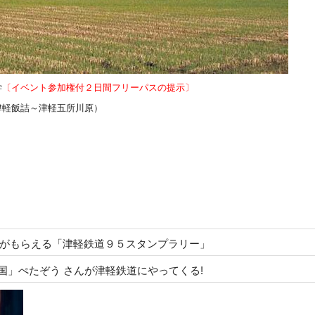
学
〔イベント参加権付２日間フリーパスの提示〕
行（津軽飯詰～津軽五所川原）
ルがもらえる「津軽鉄道９５スタンプラリー」
しゃ王国」ぺたぞう さんが津軽鉄道にやってくる!