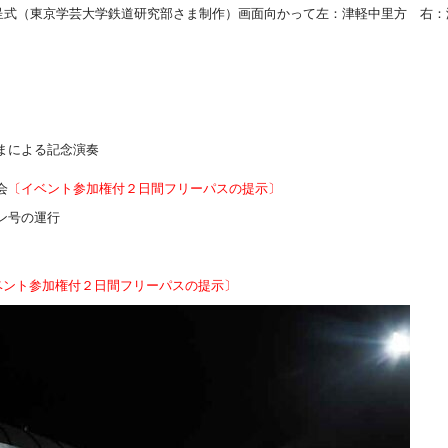
呈式（東京学芸大学鉄道研究部さま制作）画面向かって左：津軽中里方 右：
まによる記念演奏
会
〔イベント参加権付２日間フリーパスの提示〕
ウン号の運行
ベント参加権付２日間フリーパスの提示〕