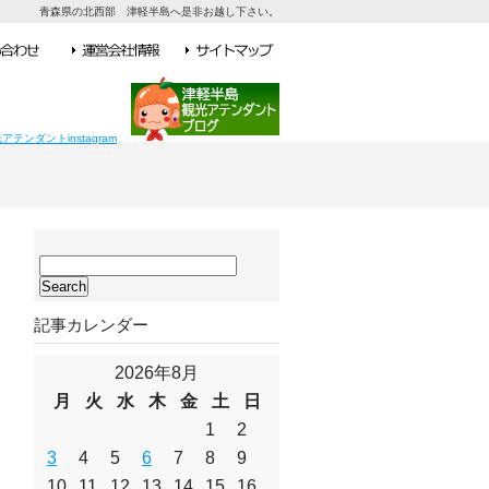
青森県の北西部 津軽半島へ是非お越し下さい。
ン
サ
イ
ト
記事カレンダー
内
検
索:
2026年8月
月
火
水
木
金
土
日
1
2
3
4
5
6
7
8
9
10
11
12
13
14
15
16