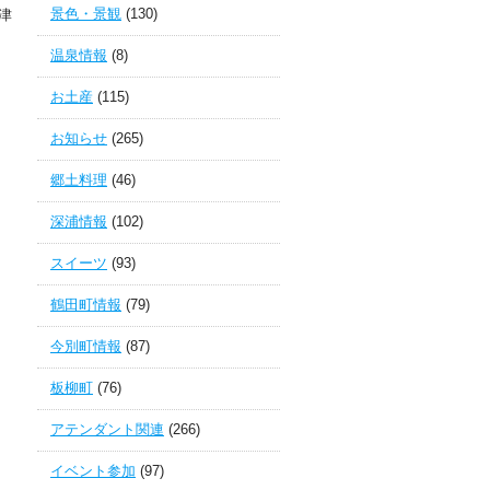
景色・景観
(130)
津
温泉情報
(8)
お土産
(115)
お知らせ
(265)
郷土料理
(46)
深浦情報
(102)
スイーツ
(93)
鶴田町情報
(79)
今別町情報
(87)
板柳町
(76)
アテンダント関連
(266)
イベント参加
(97)