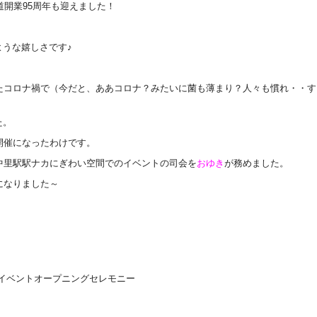
道開業95周年も迎えました！
うな嬉しさです♪
たコロナ禍で（今だと、ああコロナ？みたいに菌も薄まり？人々も慣れ・・す
た。
開催になったわけです。
中里駅駅ナカにぎわい空間でのイベントの司会を
おゆき
が務めました。
になりました～
記念イベントオープニングセレモニー