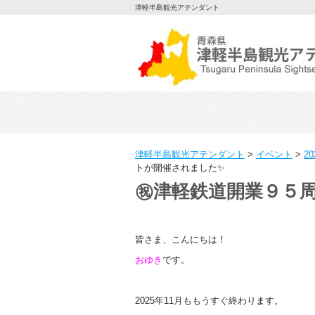
津軽半島観光アテンダント
津軽半島観光アテンダント
>
イベント
>
2
トが開催されました✨
㊗津軽鉄道開業９５周
皆さま、こんにちは！
おゆき
です。
2025年11月ももうすぐ終わります。