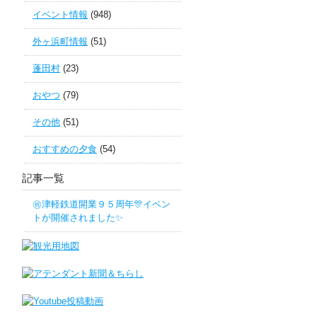
イベント情報
(948)
外ヶ浜町情報
(51)
蓬田村
(23)
おやつ
(79)
その他
(51)
おすすめの夕食
(54)
記事一覧
㊗津軽鉄道開業９５周年🎊イベン
トが開催されました✨