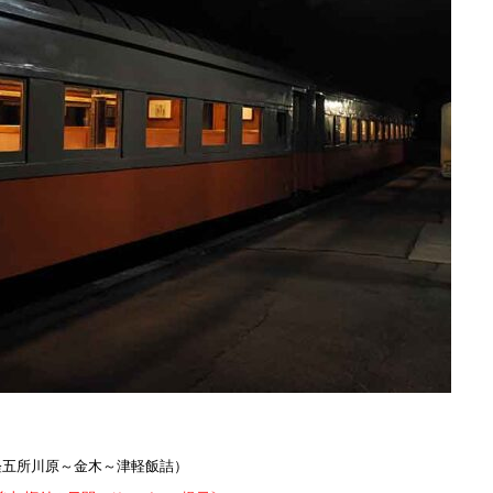
津軽五所川原～金木～津軽飯詰）