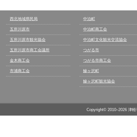
西北地域県民局
中泊町
五所川原市
中泊町商工会
五所川原市観光協会
中泊町文化観光交流協会
五所川原市商工会議所
つがる市
金木商工会
つがる市商工会
市浦商工会
鰺ヶ沢町
鰺ヶ沢町観光協会
Copyright© 2010–2026 