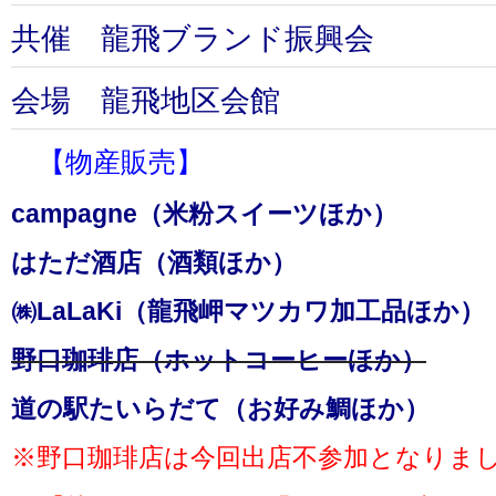
共催 龍飛ブランド振興会
会場 龍飛地区会館
【物産販売】
campagne（米粉スイーツほか）
はただ酒店（酒類ほか）
㈱LaLaKi（龍飛岬マツカワ加工品ほか）
野口珈琲店（ホットコーヒーほか）
道の駅たいらだて（お好み鯛ほか）
※野口珈琲店は今回出店不参加となりま