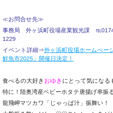
≪お問合せ先≫
事務局 外ヶ浜町役場産業観光課 ℡0174-31-
1229
イベント詳細⇒
外ヶ浜町役場ホームぺー
鮮魚市2025」開催日決定！
食べるの大好き
おゆき
にとって気になる
特に！陸奥湾産ベビーホタテ唐揚げ串振
龍飛岬マツカワ「じゃっぱ汁」振舞い！