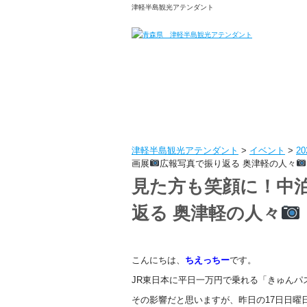
津軽半島観光アテンダント
津軽半島観光アテンダント
>
イベント
>
2
画展
広報写真で振り返る 奥津軽の人々
見た方も笑顔に！中
返る 奥津軽の人々
こんにちは、
ちえっちー
です。
JR東日本に平日一万円で乗れる「きゅんパ
その影響だと思いますが、昨日の17日日曜