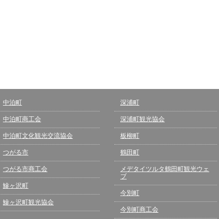
中泊町
深浦町
中泊町商工会
深浦町観光協会
中泊町文化観光交流協会
板柳町
つがる市
鶴田町
つがる市商工会
メデタイツルタ鶴田町観光ウェ
ブ
鰺ヶ沢町
今別町
鰺ヶ沢町観光協会
今別町商工会