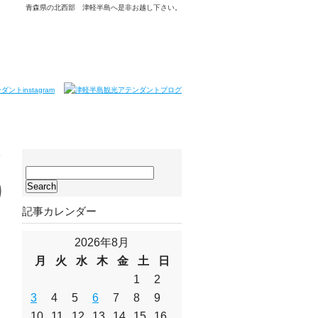
青森県の北西部 津軽半島へ是非お越し下さい。
企
サ
イ
り
ト
記事カレンダー
内
検
索:
2026年8月
月
火
水
木
金
土
日
1
2
3
4
5
6
7
8
9
10
11
12
13
14
15
16