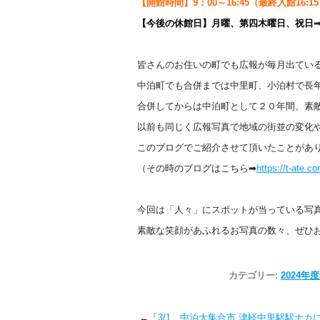
【開館時間】9：00～16:45（最終入館16:1
【今後の休館日】月曜、第四木曜日、祝日
皆さんのお住いの町でも広報が毎月出てい
中泊町でも合併までは中里町、小泊村で長
合併してからは中泊町として２０年間、素
以前も同じく広報写真で地域の街並の変化
このブログでご紹介させて頂いたことがあ
（その時のブログはこちら➡
https://t-ate.c
今回は「人々」にスポットが当っている写
素敵な笑顔があふれるお写真の数々、ぜひ
カテゴリー:
2024年
←「
3/1 中泊大集合市 津軽中里駅駅ナカ