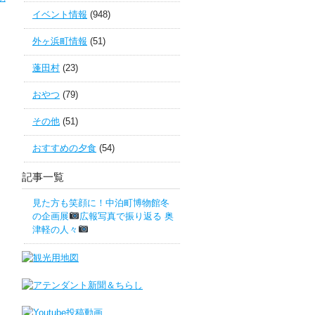
イベント情報
(948)
外ヶ浜町情報
(51)
蓬田村
(23)
おやつ
(79)
その他
(51)
おすすめの夕食
(54)
記事一覧
見た方も笑顔に！中泊町博物館冬
の企画展
広報写真で振り返る 奥
津軽の人々