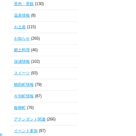
景色・景観
(130)
温泉情報
(8)
お土産
(115)
お知らせ
(265)
郷土料理
(46)
深浦情報
(102)
スイーツ
(93)
鶴田町情報
(79)
今別町情報
(87)
板柳町
(76)
アテンダント関連
(266)
イベント参加
(97)
劇