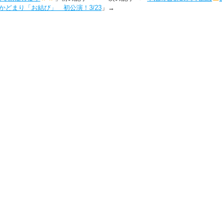
かどまり「お結び」 初公演！3/23
」→