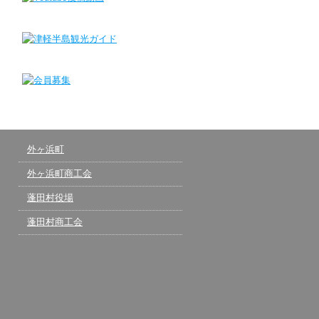
外ヶ浜町
外ヶ浜町商工会
蓬田村役場
蓬田村商工会