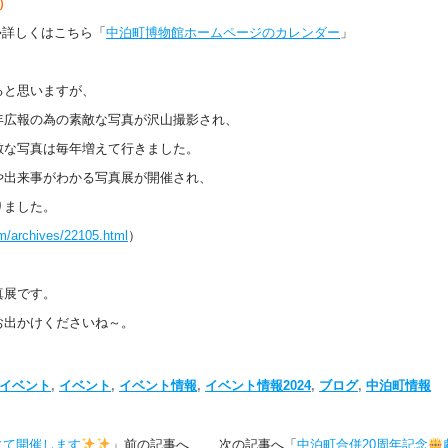
5）
➡詳しくはこちら「
中泊町博物館ホームページのカレンダー
」
ると思いますが、
年広報の為の素敵な写真が沢山撮影され、
敵な写真は毎年増えて行きました。
や出来事がわかる写真展が開催され、
りました。
om/archives/22105.html
）
真展です。
お出かけくださいね～。
度イベント
,
イベント
,
イベント情報
,
イベント情報2024
,
ブログ
,
中泊町情報
にて開催します
」前の記事へ 次の記事へ「
中泊町合併20周年記念