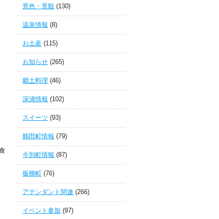
景色・景観
(130)
温泉情報
(8)
お土産
(115)
お知らせ
(265)
郷土料理
(46)
深浦情報
(102)
スイーツ
(93)
鶴田町情報
(79)
食
今別町情報
(87)
板柳町
(76)
アテンダント関連
(266)
イベント参加
(97)