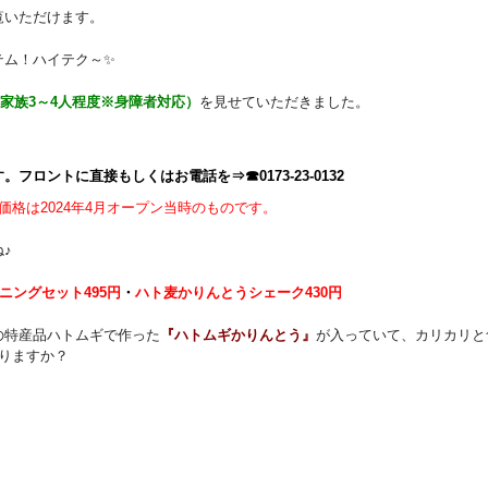
覧いただけます。
テム！ハイテク～✨
家族3～4人程度※身障者対応）
を見せていただきました。
ロントに直接もしくはお電話を⇒☎0173-23-0132
価格は2024年4月オープン当時のものです。
♪
ニングセット495円
・
ハト麦かりんとうシェーク430円
の特産品ハトムギで作った
『ハトムギかりんとう』
が入っていて、カリカリと
りますか？