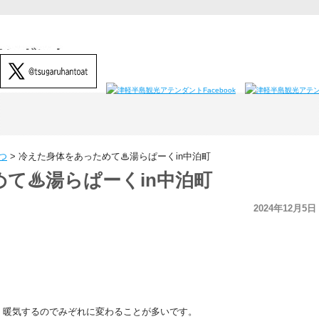
つ
>
冷えた身体をあっためて♨湯らぱーくin中泊町
て♨湯らぱーくin中泊町
2024年12月5日
、暖気するのでみぞれに変わることが多いです。