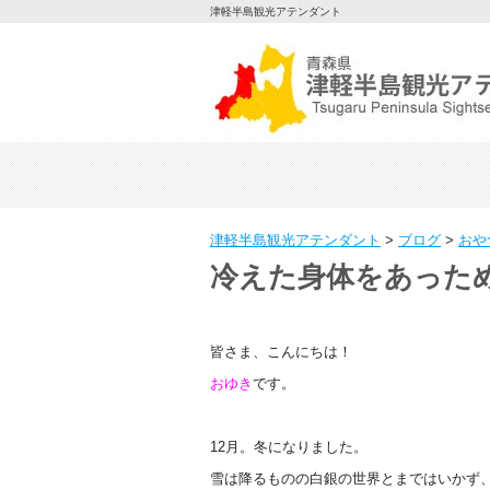
津軽半島観光アテンダント
津軽半島観光アテンダント
>
ブログ
>
おや
冷えた身体をあっため
皆さま、こんにちは！
おゆき
です。
12月。冬になりました。
雪は降るものの白銀の世界とまではいかず