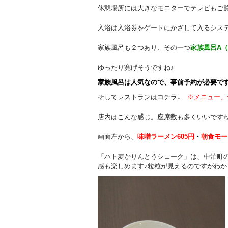
休憩場所には大きなモニターでテレビもご
入浴は入浴券をゲートにかざして入るシス
家族風呂も２つあり、その一つ
家族風呂A（
ゆったり寛げそうですね♪
家族風呂は人気なので、事前予約が必要です。フ
そしてレストランはコチラ↓
※メニュー、
店内はこんな感じ。座席数も多くいいですね
画面左から、
味噌ラーメン605円
・
朝食モー
「ハト麦かりんとうシェーク」は、中泊町
感も楽しめます♪粒粒が見えるのですがわか