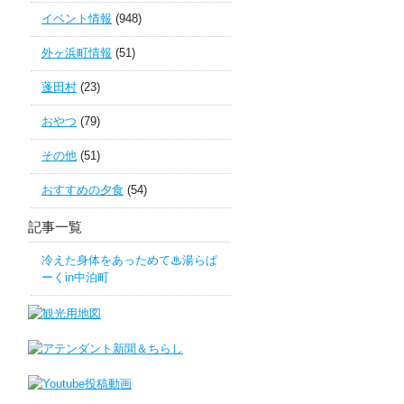
イベント情報
(948)
外ヶ浜町情報
(51)
蓬田村
(23)
おやつ
(79)
その他
(51)
おすすめの夕食
(54)
記事一覧
冷えた身体をあっためて♨湯らぱ
ーくin中泊町