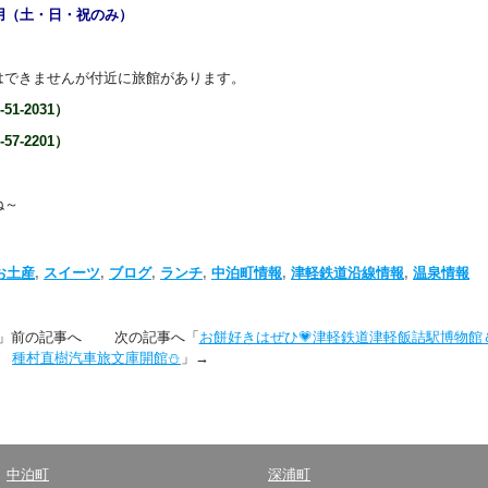
（土・日・祝のみ）
はできませんが付近に旅館があります。
1-2031）
7-2201）
ね～
お土産
,
スイーツ
,
ブログ
,
ランチ
,
中泊町情報
,
津軽鉄道沿線情報
,
温泉情報
」前の記事へ 次の記事へ「
お餅好きはぜひ💗津軽鉄道津軽飯詰駅博物館
種村直樹汽車旅文庫開館⛄
」→
中泊町
深浦町