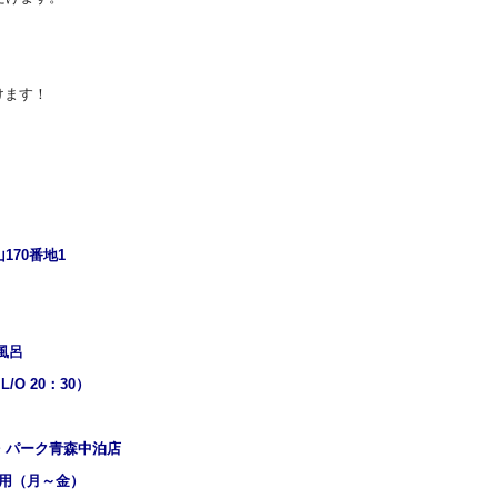
けます！
170番地1
風呂
 20：30）
パーク青森中泊店
用（月～金）