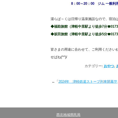
8：00～20：00 ジム 一般利用
湯らぱ～くは日帰り温泉施設なので、宿泊
◆福助旅館（津軽中里駅より徒歩7分☎0173-5
◆坂田旅館（津軽中里駅より徒歩5分☎0173-5
皆さまの用途に合わせて、ご利用ください
せばね(^^)/
カテゴリー:
おやつ
,
←「
2024年 津軽鉄道ストーブ列車開幕🎊
西北地域県民局