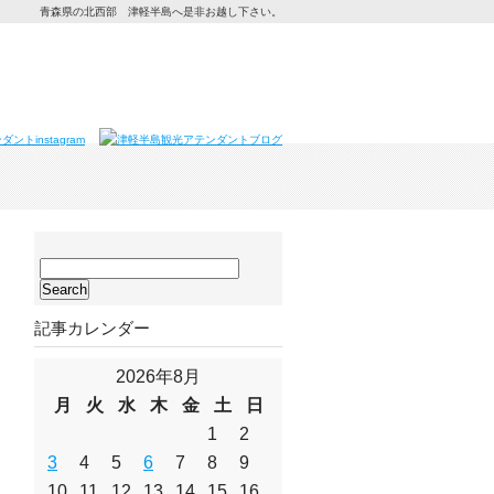
青森県の北西部 津軽半島へ是非お越し下さい。
サ
イ
ト
記事カレンダー
内
検
索:
2026年8月
月
火
水
木
金
土
日
1
2
3
4
5
6
7
8
9
10
11
12
13
14
15
16