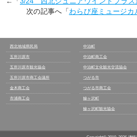
←「
3/24 西北ジュニアウインドブラス
次の記事へ「
わらび座ミュージカ
西北地域県民局
中泊町
五所川原市
中泊町商工会
五所川原市観光協会
中泊町文化観光交流協会
五所川原市商工会議所
つがる市
金木商工会
つがる市商工会
市浦商工会
鰺ヶ沢町
鰺ヶ沢町観光協会