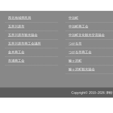
西北地域県民局
中泊町
五所川原市
中泊町商工会
五所川原市観光協会
中泊町文化観光交流協会
五所川原市商工会議所
つがる市
金木商工会
つがる市商工会
市浦商工会
鰺ヶ沢町
鰺ヶ沢町観光協会
Copyright© 2010–2026 