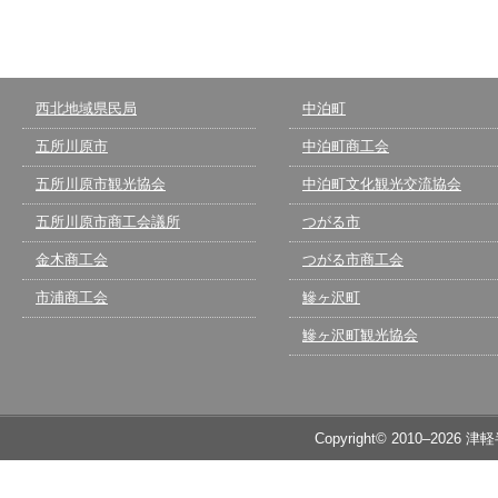
西北地域県民局
中泊町
五所川原市
中泊町商工会
五所川原市観光協会
中泊町文化観光交流協会
五所川原市商工会議所
つがる市
金木商工会
つがる市商工会
市浦商工会
鰺ヶ沢町
鰺ヶ沢町観光協会
Copyright© 2010–2026 