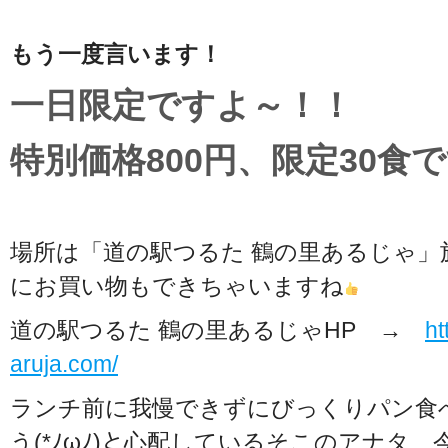
もう一度言います！
一日限定ですよ～！！
特別価格800円、限定30食
場所は「道の駅つるた 鶴の里あるじゃ」
にお買い物もできちゃいますね
道の駅つるた 鶴の里あるじゃHP →
ht
aruja.com/
ランチ前に我慢できずにびっくりパン食
う(*ﾉωﾉ)と心配しているそこのアナタ