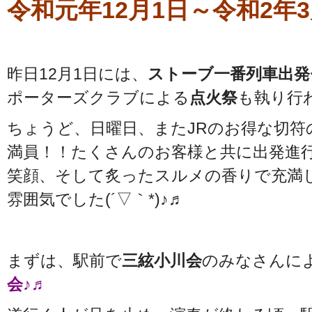
令和元年12月1日～令和2年3
昨日12月1日には、
ストーブ一番列車出発
ポーターズクラブによる
点火祭
も執り行
ちょうど、日曜日、またJRのお得な切符
満員！！たくさんのお客様と共に出発進行
笑顔、そして炙ったスルメの香りで充満
雰囲気でした(´▽｀*)♪♬
まずは、駅前で
三絃小川会
のみなさんに
会♪♬