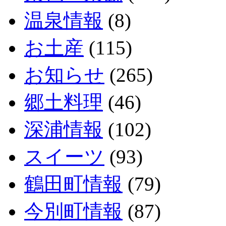
温泉情報
(8)
お土産
(115)
お知らせ
(265)
郷土料理
(46)
深浦情報
(102)
スイーツ
(93)
鶴田町情報
(79)
今別町情報
(87)