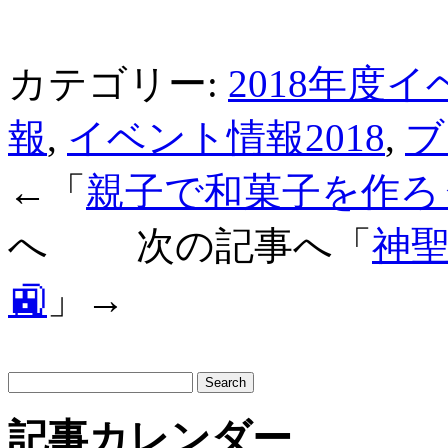
カテゴリー:
2018年度
報
,
イベント情報2018
,
ブ
←「
親子で和菓子を作ろう
へ 次の記事へ「
神聖
🚉
」→
サ
イ
ト
記事カレンダー
内