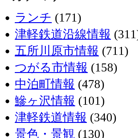
ランチ
(171)
津軽鉄道沿線情報
(311
五所川原市情報
(711)
つがる市情報
(158)
中泊町情報
(478)
鰺ヶ沢情報
(101)
津軽鉄道情報
(340)
景色・景観
(130)