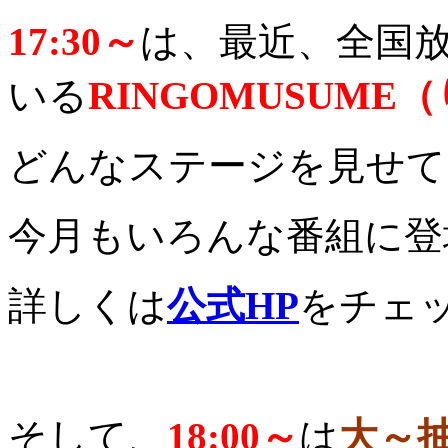
17:30～
は、最近、全国
いる
RINGOMUSUME
どんなステージを見せて
今月もいろんな番組に登
詳しくは
公式HP
をチェ
そして、
18:00～
は
大～