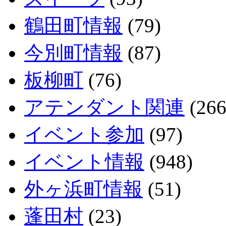
鶴田町情報
(79)
今別町情報
(87)
板柳町
(76)
アテンダント関連
(266
イベント参加
(97)
イベント情報
(948)
外ヶ浜町情報
(51)
蓬田村
(23)