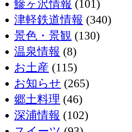
鰺ヶ沢情報
(101)
津軽鉄道情報
(340)
景色・景観
(130)
温泉情報
(8)
お土産
(115)
お知らせ
(265)
郷土料理
(46)
深浦情報
(102)
スイーツ
(93)