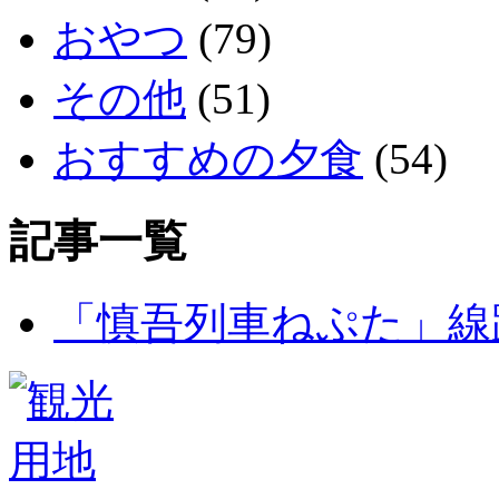
おやつ
(79)
その他
(51)
おすすめの夕食
(54)
記事一覧
「慎吾列車ねぷた」線