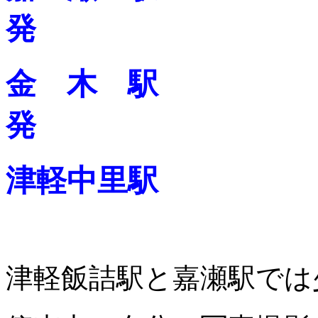
発
金 木 駅 21：
発
津軽中里駅 22
津軽飯詰駅と嘉瀬駅では