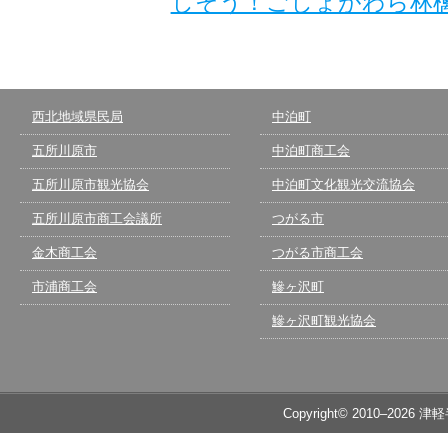
しそう！ごしょがわら林
西北地域県民局
中泊町
五所川原市
中泊町商工会
五所川原市観光協会
中泊町文化観光交流協会
五所川原市商工会議所
つがる市
金木商工会
つがる市商工会
市浦商工会
鰺ヶ沢町
鰺ヶ沢町観光協会
Copyright© 2010–2026 