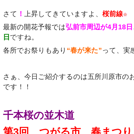
さて
！
上昇してきていますよ、
桜前線
最新の開花予報では
弘前市周辺が4月18日
日
ですね
。
各所でお祭りもあり
“春が来た”
って、実感
さぁ、今日ご紹介するのは五所川原市の
です！！
千本桜の並木道
第3回 つがる市 春まつり