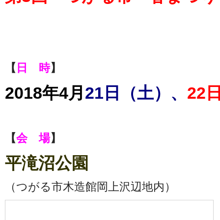
【
日 時
】
2018年4月
21日（土）、
22
【
会 場
】
平滝沼公園
（つがる市木造館岡上沢辺地内）