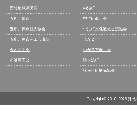
西北地域県民局
中泊町
五所川原市
中泊町商工会
五所川原市観光協会
中泊町文化観光交流協会
五所川原市商工会議所
つがる市
金木商工会
つがる市商工会
市浦商工会
鰺ヶ沢町
鰺ヶ沢町観光協会
Copyright© 2010–2026 