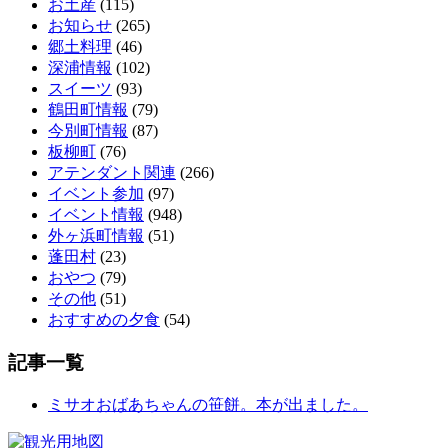
お土産
(115)
お知らせ
(265)
郷土料理
(46)
深浦情報
(102)
スイーツ
(93)
鶴田町情報
(79)
今別町情報
(87)
板柳町
(76)
アテンダント関連
(266)
イベント参加
(97)
イベント情報
(948)
外ヶ浜町情報
(51)
蓬田村
(23)
おやつ
(79)
その他
(51)
おすすめの夕食
(54)
記事一覧
ミサオおばあちゃんの笹餅。本が出ました。