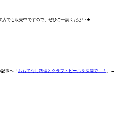
書店でも販売中ですので、ぜひご一読ください★
記事へ「
おもてなし料理とクラフトビールを深浦で！！
」→