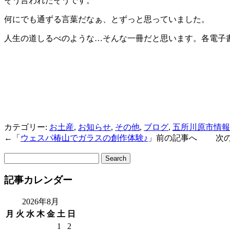
そう言われたそうです。
何にでも通ずる言葉だなぁ、とずっと思っていました。
人生の道しるべのような…そんな一冊だと思います。各電子
カテゴリー:
お土産
,
お知らせ
,
その他
,
ブログ
,
五所川原市情報
←「
ウェスパ椿山でガラスの創作体験♪
」前の記事へ 次の
サ
イ
記事カレンダー
ト
内
検
2026年8月
索:
月
火
水
木
金
土
日
1
2