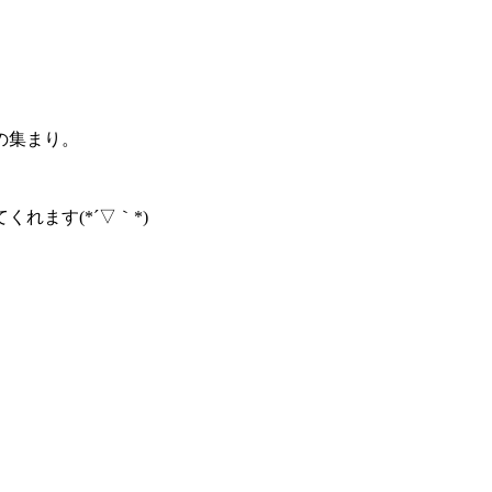
の集まり。
ます(*´▽｀*)