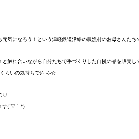
も元気になろう！という津軽鉄道沿線の農漁村のお母さんたち
と触れ合いながら自分たちで手づくりした自慢の品を販売してくれ
いの気持ちで(^_-)-☆
の♡
(´▽｀*)