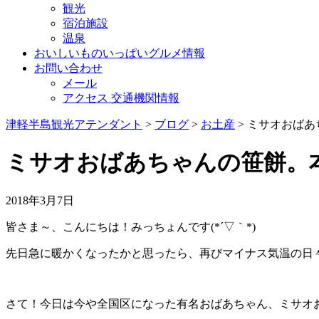
観光
宿泊施設
温泉
おいしいものいっぱいグルメ情報
お問い合わせ
メール
アクセス 交通機関情報
津軽半島観光アテンダント
>
ブログ
>
お土産
>
ミサオおばあ
ミサオおばあちゃんの笹餅。
2018年3月7日
皆さま～、こんにちは！みっちょんです(*´▽｀*)
先日急に暖かくなったかと思ったら、再びマイナス気温の日
さて！今日は今や全国区になった有名おばあちゃん、ミサオ