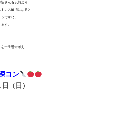
の皆さんも以前より
ストレス解消になると
そうですね。
ります。
トを一生懸命考え
！
深コン
１日（日）