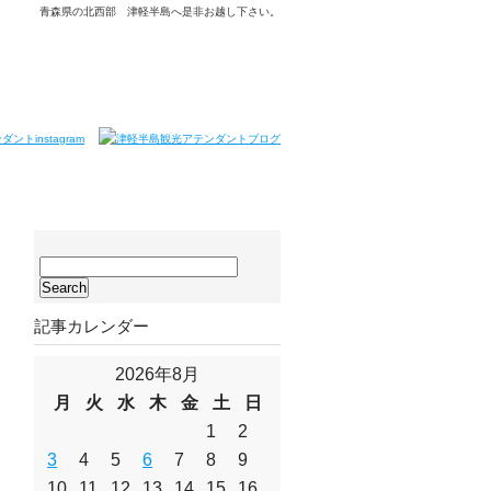
青森県の北西部 津軽半島へ是非お越し下さい。
サ
イ
ト
記事カレンダー
内
検
索:
2026年8月
月
火
水
木
金
土
日
1
2
3
4
5
6
7
8
9
10
11
12
13
14
15
16