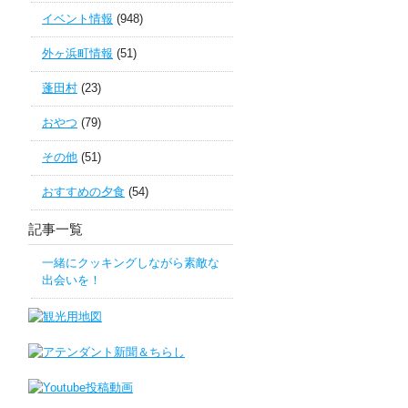
イベント情報
(948)
外ヶ浜町情報
(51)
蓬田村
(23)
おやつ
(79)
その他
(51)
おすすめの夕食
(54)
記事一覧
一緒にクッキングしながら素敵な
出会いを！