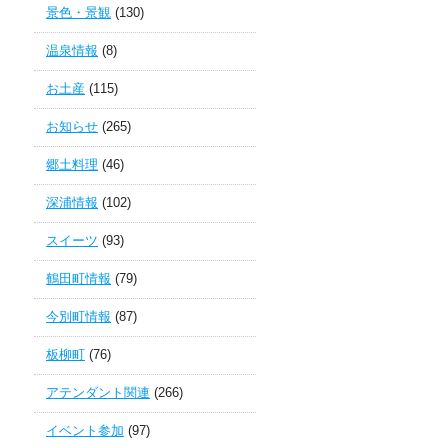
景色・景観
(130)
温泉情報
(8)
お土産
(115)
お知らせ
(265)
郷土料理
(46)
深浦情報
(102)
スイーツ
(93)
鶴田町情報
(79)
今別町情報
(87)
板柳町
(76)
アテンダント関連
(266)
イベント参加
(97)