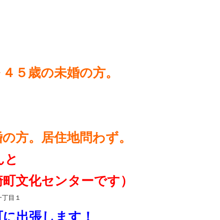
～４５歳の未婚の方。
婚の方。居住地問わず。
んと
崎町文化センターです）
一丁目１
町に出張します！