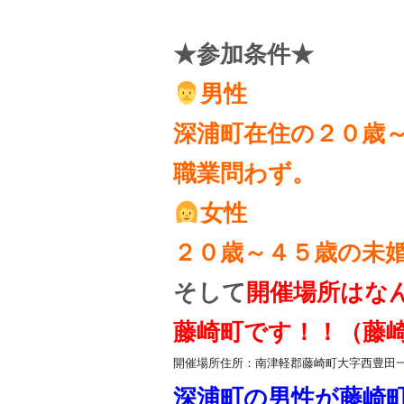
★参加条件★
男性
深浦町在住の２０歳
職業問わず。
女性
２０歳～４５歳の未
そして
開催場所はな
藤崎町です！！（藤
開催場所住所：南津軽郡藤崎町大字西豊田
深浦町の男性が藤崎