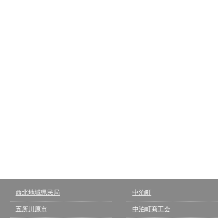
西北地域県民局
中泊町
五所川原市
中泊町商工会