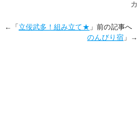
←「
立佞武多！組み立て★
」前の記事へ
のんびり宿
」