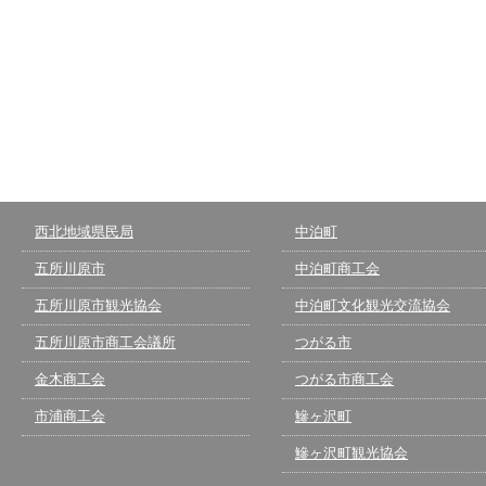
西北地域県民局
中泊町
五所川原市
中泊町商工会
五所川原市観光協会
中泊町文化観光交流協会
五所川原市商工会議所
つがる市
金木商工会
つがる市商工会
市浦商工会
鰺ヶ沢町
鰺ヶ沢町観光協会