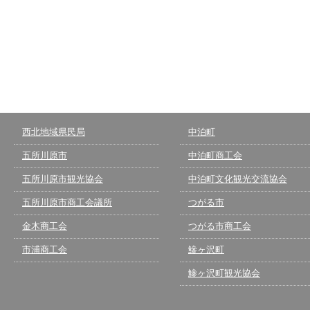
西北地域県民局
中泊町
五所川原市
中泊町商工会
五所川原市観光協会
中泊町文化観光交流協会
五所川原市商工会議所
つがる市
金木商工会
つがる市商工会
市浦商工会
鰺ヶ沢町
鰺ヶ沢町観光協会