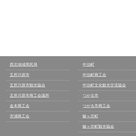
西北地域県民局
中泊町
五所川原市
中泊町商工会
五所川原市観光協会
中泊町文化観光交流協会
五所川原市商工会議所
つがる市
金木商工会
つがる市商工会
市浦商工会
鰺ヶ沢町
鰺ヶ沢町観光協会