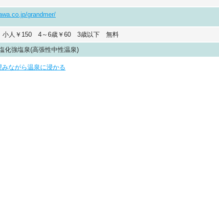
sawa.co.jp/grandmer/
 小人￥150 4～6歳￥60 3歳以下 無料
塩化強塩泉(高張性中性温泉)
望みながら温泉に浸かる