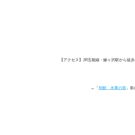
【アクセス】JR五能線・鰺ヶ沢駅から徒歩
←「
別館 水軍の宿
」前