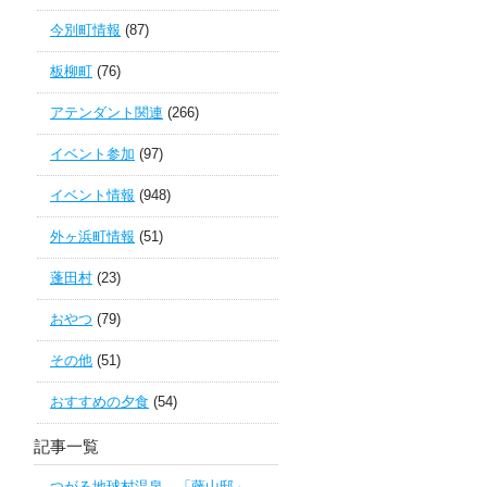
今別町情報
(87)
板柳町
(76)
アテンダント関連
(266)
イベント参加
(97)
イベント情報
(948)
外ヶ浜町情報
(51)
蓬田村
(23)
おやつ
(79)
その他
(51)
おすすめの夕食
(54)
記事一覧
つがる地球村温泉 「藤山邸」