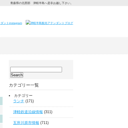
青森県の北西部 津軽半島へ是非お越し下さい。
サ
イ
ト
カテゴリー一覧
内
検
カテゴリー
索:
ランチ
(171)
津軽鉄道沿線情報
(311)
五所川原市情報
(711)