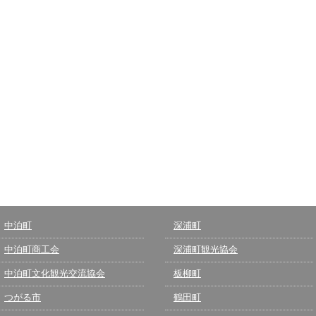
中泊町
深浦町
中泊町商工会
深浦町観光協会
中泊町文化観光交流協会
板柳町
つがる市
鶴田町