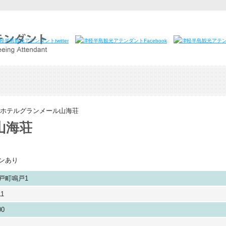
ホテルグランメール山海荘
山海荘
ランあり
戸町鳴戸1
11
00