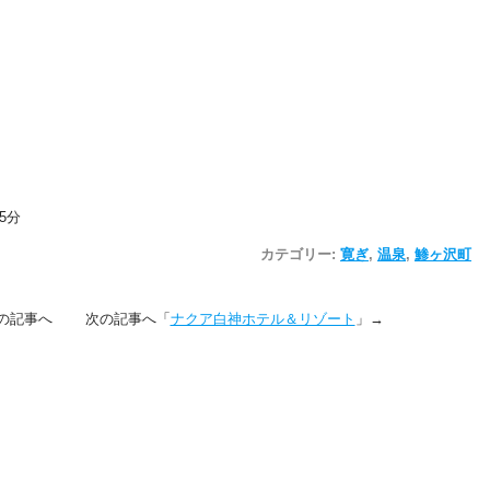
5分
カテゴリー:
寛ぎ
,
温泉
,
鯵ヶ沢町
の記事へ 次の記事へ「
ナクア白神ホテル＆リゾート
」→