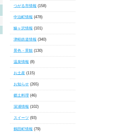
つがる市情報
(158)
中泊町情報
(478)
鰺ヶ沢情報
(101)
津軽鉄道情報
(340)
景色・景観
(130)
温泉情報
(8)
お土産
(115)
お知らせ
(265)
郷土料理
(46)
深浦情報
(102)
スイーツ
(93)
鶴田町情報
(79)