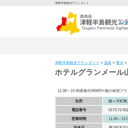
津軽半島観光アテンダント
津軽半島観光アテンダント
>
温泉
>
寛ぎ
>
ホテルグランメール
11:00～15:00昼食付3500円+税の休憩プ
住所
鯵ヶ沢町舞
電話番号
0173-72-81
営業時間
11:00～13:
定休日
週1回(不定)