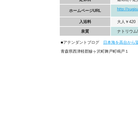
http://sugi
ホームページURL
入浴料
大人￥420
泉質
ナトリウム
■アテンダントブログ
日本海を高台から
青森県西津軽郡鰺ヶ沢町舞戸町鳴戸１