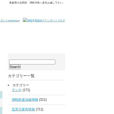
青森県の北西部 津軽半島へ是非お越し下さい。
サ
イ
ト
カテゴリー一覧
内
検
カテゴリー
索:
ランチ
(171)
津軽鉄道沿線情報
(311)
五所川原市情報
(711)