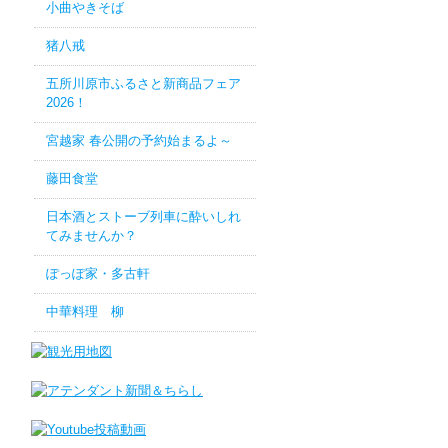
小曲やきそば
猪八戒
五所川原市ふるさと新商品フェア
2026！
宮越家 春公開の予約始まるよ～
藤田食堂
日本酒とストーブ列車に酔いしれ
てみませんか？
ぽっぽ家・多古軒
中華料理 柳