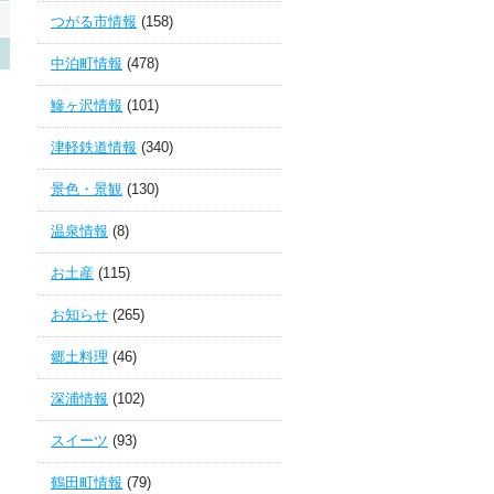
つがる市情報
(158)
中泊町情報
(478)
鰺ヶ沢情報
(101)
津軽鉄道情報
(340)
景色・景観
(130)
温泉情報
(8)
お土産
(115)
お知らせ
(265)
郷土料理
(46)
深浦情報
(102)
スイーツ
(93)
鶴田町情報
(79)