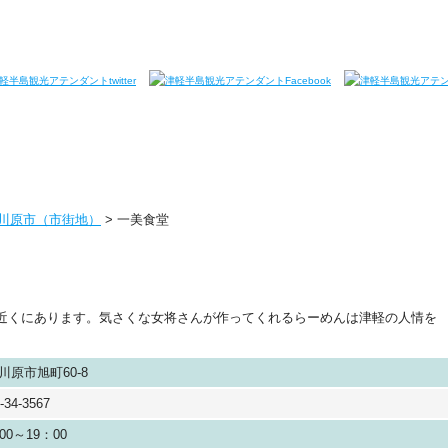
川原市（市街地）
>
一美食堂
近くにあります。気さくな女将さんが作ってくれるらーめんは津軽の人情を
。
川原市旭町60-8
-34-3567
00～19：00