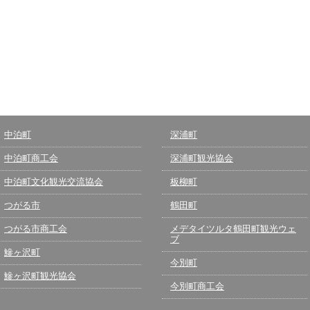
中泊町
深浦町
中泊町商工会
深浦町観光協会
中泊町文化観光交流協会
板柳町
つがる市
鶴田町
つがる市商工会
メデタイツルタ鶴田町観光ウェ
ブ
鰺ヶ沢町
今別町
鰺ヶ沢町観光協会
今別町商工会