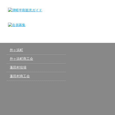
外ヶ浜町
外ヶ浜町商工会
蓬田村役場
蓬田村商工会