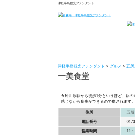
津軽半島観光アテンダント
津軽半島観光アテンダント
>
グルメ
>
五所
一美食堂
五所川原駅から徒歩1分というほど、駅の
感じながら食事ができるので癒されます
住所
五所
電話番号
0173
営業時間
11：