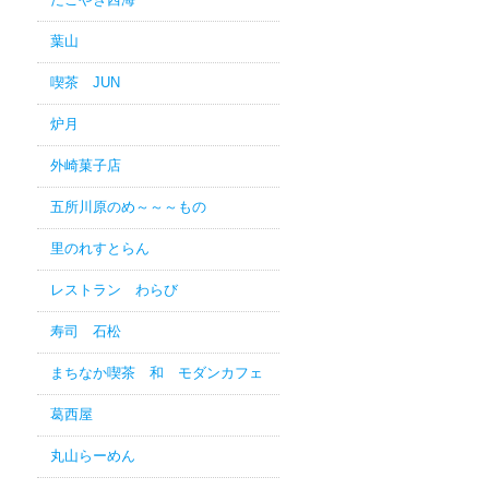
葉山
喫茶 JUN
炉月
外崎菓子店
五所川原のめ～～～もの
里のれすとらん
レストラン わらび
寿司 石松
まちなか喫茶 和 モダンカフェ
葛西屋
丸山らーめん