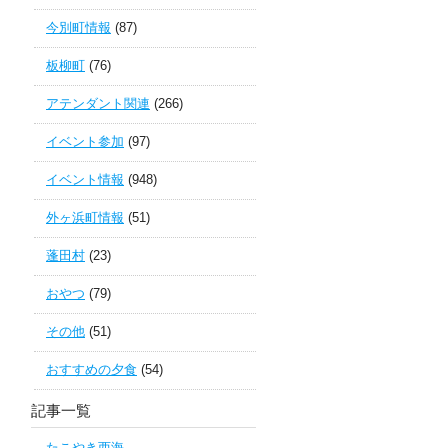
今別町情報
(87)
板柳町
(76)
アテンダント関連
(266)
イベント参加
(97)
イベント情報
(948)
外ヶ浜町情報
(51)
蓬田村
(23)
おやつ
(79)
その他
(51)
おすすめの夕食
(54)
記事一覧
たこやき西海